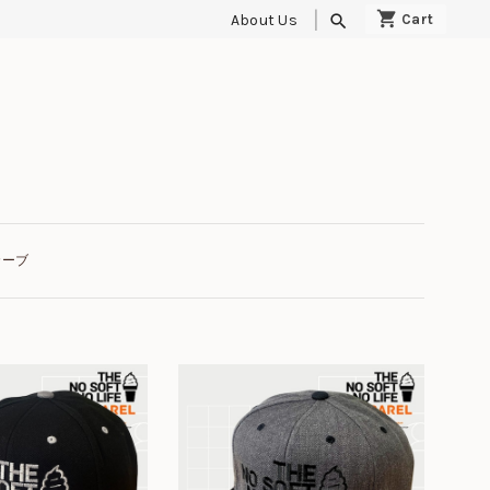
About Us
search
カーブ