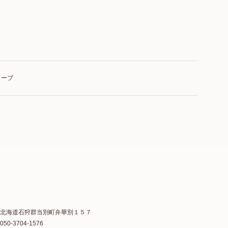
カーブ
北海道石狩群当別町弁華別１５７
050-3704-1576