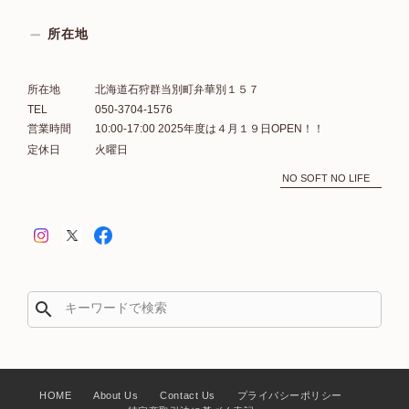
所在地
所在地
北海道石狩群当別町弁華別１５７
TEL
050-3704-1576
営業時間
10:00-17:00 2025年度は４月１９日OPEN！！
定休日
火曜日
NO SOFT NO LIFE
search
HOME
About Us
Contact Us
プライバシーポリシー