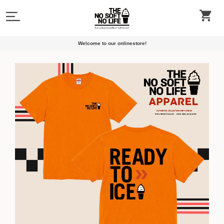
Welcome to our onlinestore!