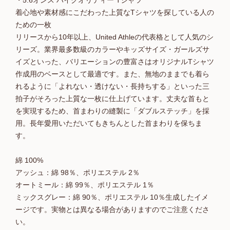
・5.6オンス ハイクオリティー Tシャツ
着心地や素材感にこだわった上質なTシャツを探している人の
ための一枚
リリースから10年以上、United Athleの代表格として人気のシ
リーズ。業界最多数級のカラーやキッズサイズ・ガールズサ
イズといった、バリエーションの豊富さはオリジナルTシャツ
作成用のベースとして最適です。また、無地のままでも着ら
れるように「よれない・透けない・長持ちする」といった三
拍子がそろった上質な一枚に仕上げています。丈夫な首もと
を実現するため、首まわりの縫製に「ダブルステッチ」を採
用。長年愛用いただいてもきちんとした首まわりを保ちま
す。
綿 100%
アッシュ：綿 98％、ポリエステル 2％
オートミール：綿 99％、ポリエステル 1％
ミックスグレー：綿 90％、ポリエステル 10％生成したイメ
ージです。実物とは異なる場合がありますのでご注意くださ
い。