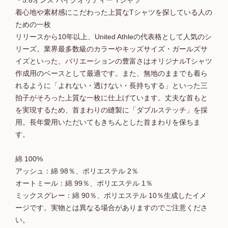
・5.6オンス ハイクオリティー Tシャツ
着心地や素材感にこだわった上質なTシャツを探している人の
ための一枚
リリースから10年以上、United Athleの代表格として人気のシ
リーズ。業界最多数級のカラーやキッズサイズ・ガールズサ
イズといった、バリエーションの豊富さはオリジナルTシャツ
作成用のベースとして最適です。また、無地のままでも着ら
れるように「よれない・透けない・長持ちする」といった三
拍子がそろった上質な一枚に仕上げています。丈夫な首もと
を実現するため、首まわりの縫製に「ダブルステッチ」を採
用。長年愛用いただいてもきちんとした首まわりを保ちま
す。
綿 100%
アッシュ：綿 98％、ポリエステル 2％
オートミール：綿 99％、ポリエステル 1％
ミックスグレー：綿 90％、ポリエステル 10％生成したイメ
ージです。実物とは異なる場合がありますのでご注意くださ
い。